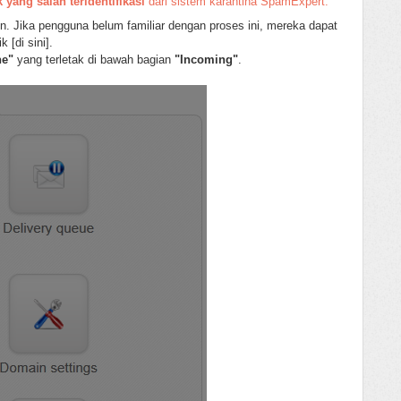
yang salah teridentifikasi
dari sistem karantina SpamExpert.
en. Jika pengguna belum familiar dengan proses ini, mereka dapat
[di sini].
ne"
yang terletak di bawah bagian
"Incoming"
.