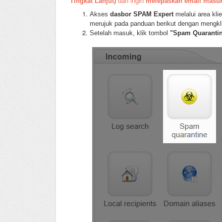
Tingkat Lanjut)
dan ingin
melepaskan email masuk 
Akses
dasbor SPAM Expert
melalui area kli
merujuk pada panduan berikut dengan mengklik 
Setelah masuk, klik tombol
"Spam Quaranti