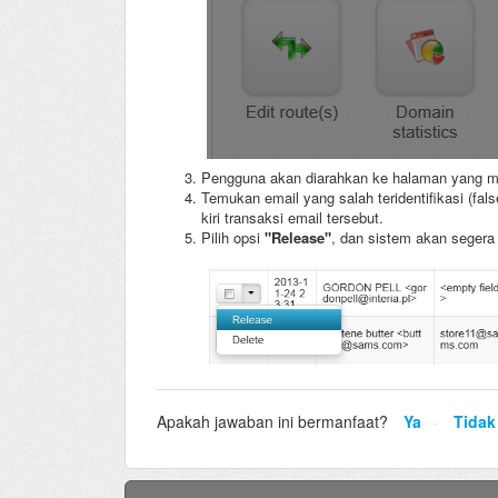
Pengguna akan diarahkan ke halaman yang
Temukan email yang salah teridentifikasi (false
kiri transaksi email tersebut.
Pilih opsi
"Release"
, dan sistem akan segera
Apakah jawaban ini bermanfaat?
Ya
Tidak